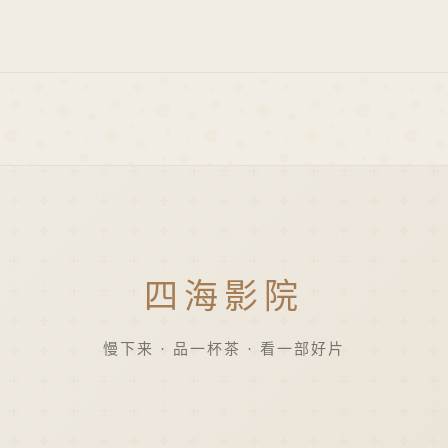
四海影院
慢下来 · 品一杯茶 · 看一部好片