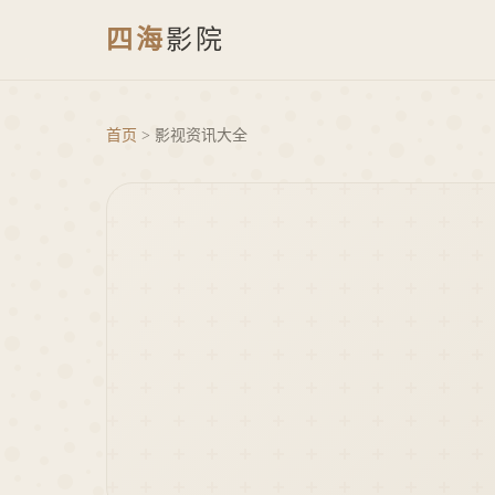
四海
影院
首页
> 影视资讯大全