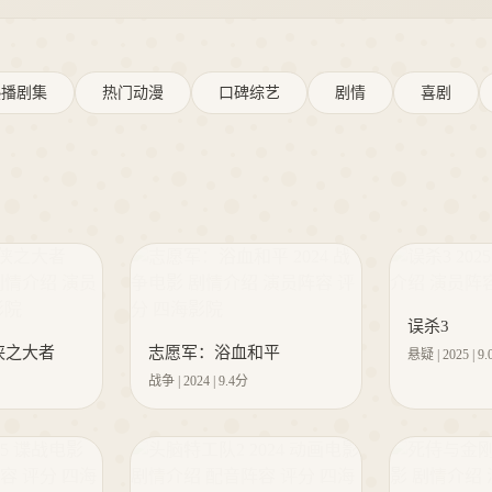
热播剧集
热门动漫
口碑综艺
剧情
喜剧